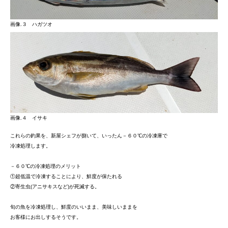
画像.３ ハガツオ
画像.４ イサキ
これらの釣果を、新屋シェフが捌いて、いったん－６０℃の冷凍庫で
冷凍処理します。
－６０℃の冷凍処理のメリット
①超低温で冷凍することにより、鮮度が保たれる
②寄生虫(アニサキスなど)が死滅する。
旬の魚を冷凍処理し、鮮度のいいまま、美味しいままを
お客様にお出しするそうです。