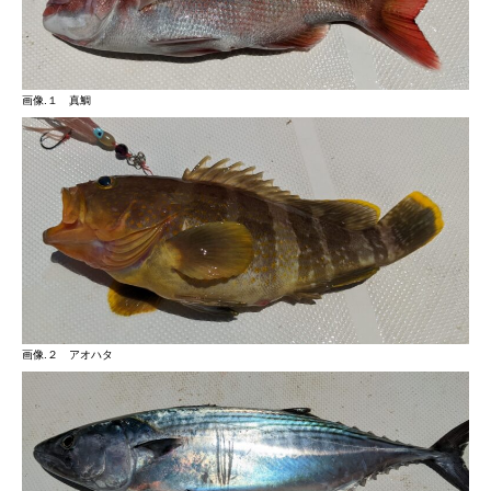
画像.１ 真鯛
画像.２ アオハタ