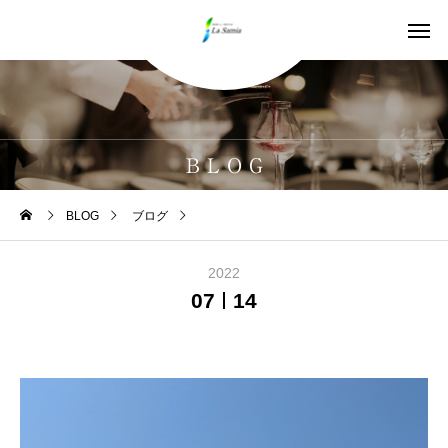
B L O G
BLOG
ブログ
久しぶりに出航「J samia」
2022
07
14
ブログ